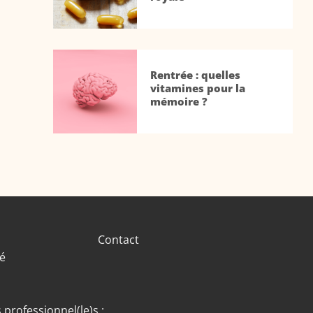
Rentrée : quelles
vitamines pour la
mémoire ?
Contact
té
 professionnel(le)s :