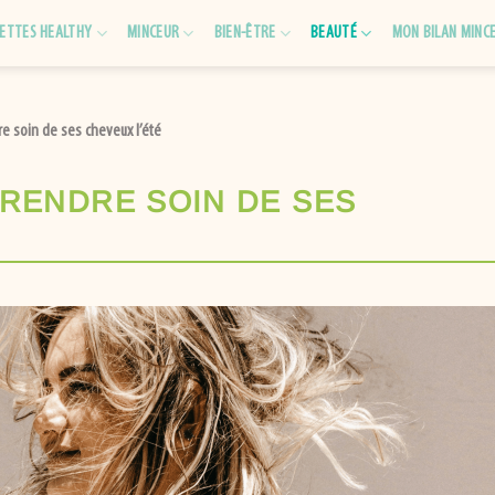
ETTES HEALTHY
MINCEUR
BIEN-ÊTRE
BEAUTÉ
MON BILAN MINC
re soin de ses cheveux l’été
PRENDRE SOIN DE SES