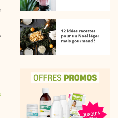
n
12 idées recettes
s
pour un Noël léger
mais gourmand !
s