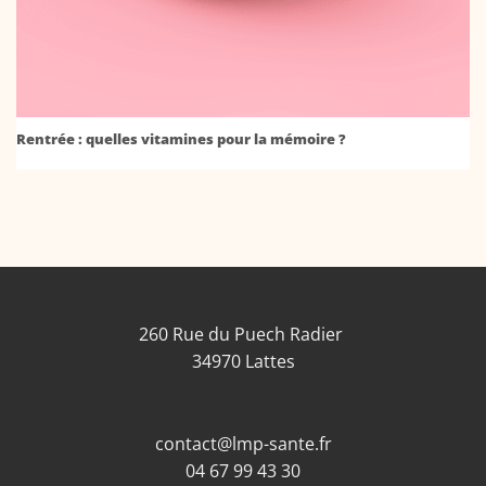
Rentrée : quelles vitamines pour la mémoire ?
260 Rue du Puech Radier
34970 Lattes
contact@lmp-sante.fr
04 67 99 43 30