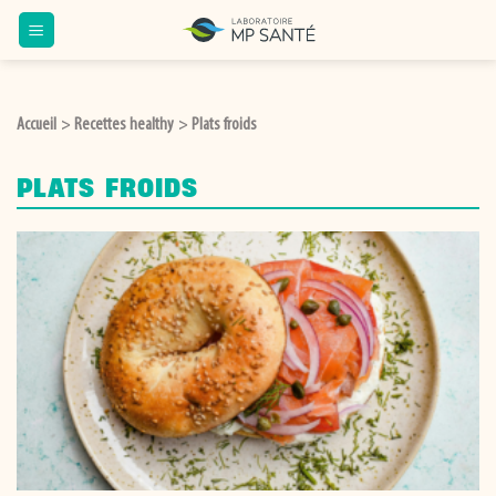
Passer
au
contenu
Accueil
Recettes healthy
Plats froids
>
>
PLATS FROIDS