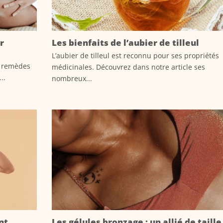
r
Les bienfaits de l’aubier de tilleul
L’aubier de tilleul est reconnu pour ses propriétés
t remèdes
médicinales. Découvrez dans notre article ses
..
nombreux...
nt
Les gélules bronzage : un allié de taille