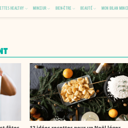
ETTES HEALTHY
MINCEUR
BIEN-ÊTRE
BEAUTÉ
MON BILAN MINC
NT
st-fêtes
12 idées recettes pour un Noël léger