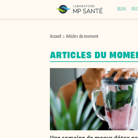
Passer
BLOG
REC
au
contenu
Accueil
Articles du moment
>
ARTICLES DU MOME
Une semaine de menus détox po