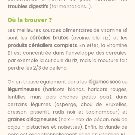
troubles digestifs
(fermentations…).
Où la trouver ?
Les meilleures sources alimentaires de vitamine B1
sont les
céréales brutes
(avoine, blé, riz) et les
produits céréaliers complets
. En effet, la vitamine
B1 est concentrée dans l’enveloppe des céréales,
par exemple la cuticule du riz, mais la mouture fait
perdre les 2/3 de celle-ci.
On en trouve également dans les
légumes secs
ou
légumineuses
(haricots blancs, haricots rouges,
lentilles, maïs, pois chiches, petits pois), dans
certains légumes (asperge, chou de Bruxelles,
cresson, pissenlit, radis noir et topinambour) et
graines oléagineuses
(noix – noix de pécan, noix de
cajou – pistaches et noisettes). Enfin, la viande de
porc est exceptionnellement riche en vitamine B1.