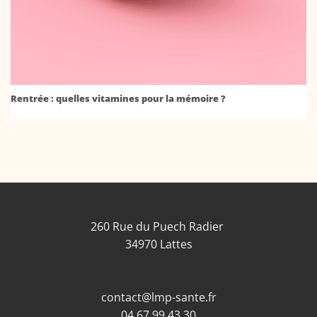
Rentrée : quelles vitamines pour la mémoire ?
260 Rue du Puech Radier
34970 Lattes
contact@lmp-sante.fr
04 67 99 43 30