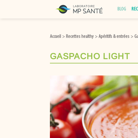
Passer
BLOG
REC
au
contenu
Accueil
Recettes healthy
Apéritifs & entrées
Ga
>
>
>
GASPACHO LIGHT