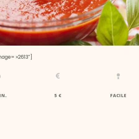
mage= »2613″]
IN.
5 €
FACILE