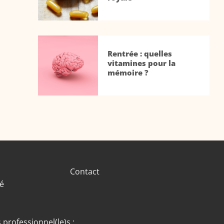
Rentrée : quelles
vitamines pour la
mémoire ?
Contact
té
 professionnel(le)s :