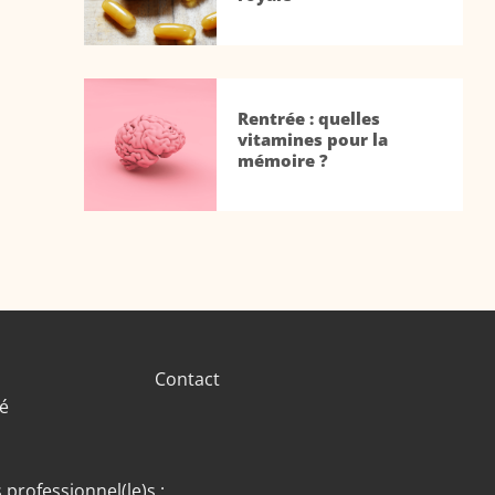
Rentrée : quelles
vitamines pour la
mémoire ?
Contact
té
 professionnel(le)s :