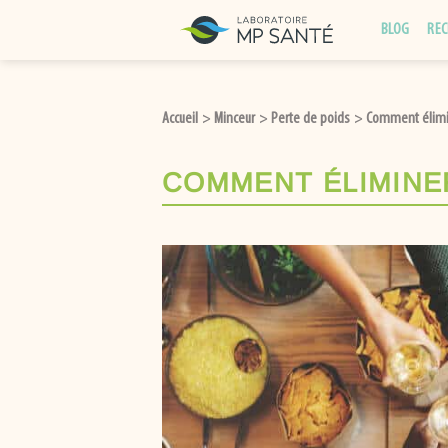
Passer
BLOG
REC
au
contenu
Accueil
Minceur
Perte de poids
Comment élimin
>
>
>
COMMENT ÉLIMINER