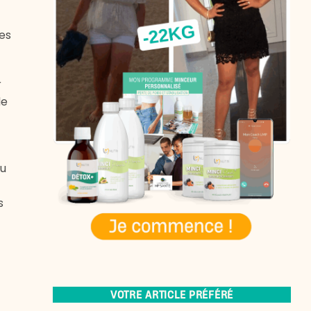
nes
r
de
eu
s
VOTRE ARTICLE PRÉFÉRÉ