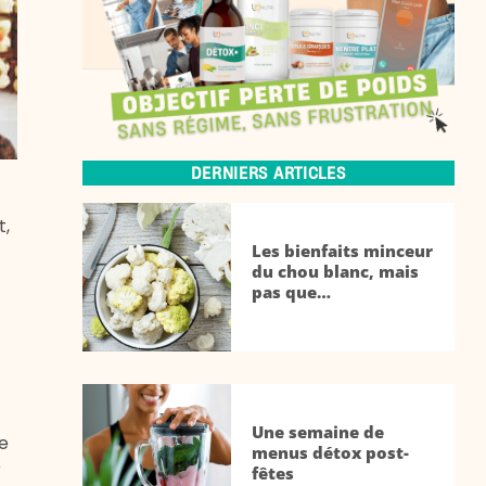
DERNIERS ARTICLES
t,
Les bienfaits minceur
du chou blanc, mais
pas que…
Une semaine de
ne
menus détox post-
r
fêtes