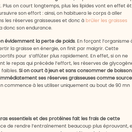
 Plus on court longtemps, plus les lipides vont en effet ê
rsuivre son effort : ainsi, on habituera le corps à aller
ns les réserves graisseuses et donc à
brûler les graisses
ra donc son endurance.
ien évidemment la perte de poids
. En forçant l’organisme 
r la graisse en énergie, on finit par maigrir. Cette
sportifs pour s’affûter plus rapidement. En effet, si on ne
 le repas qui précède l’effort, les réserves de glycogèn
 faibles.
Si on court à jeun et sans consommer de boisson
ise immédiatement ses réserves graisseuses comme source
on commence à les utiliser uniquement au bout de 90 mn
s essentiels et des protéines fait les frais de cette
nce de rendre l’entraînement beaucoup plus éprouvant, 