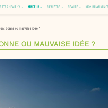
ETTES HEALTHY
MINCEUR
BIEN-ÊTRE
BEAUTÉ
MON BILAN MINC
jeun : bonne ou mauvaise idée ?
BONNE OU MAUVAISE IDÉE ?