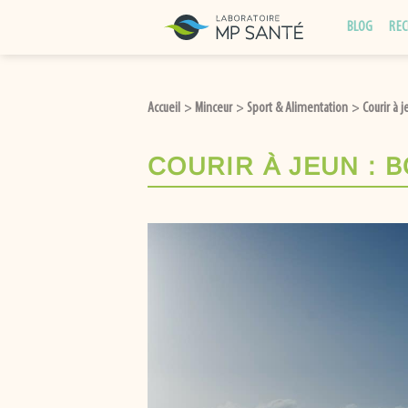
Passer
BLOG
REC
au
contenu
Accueil
Minceur
Sport & Alimentation
Courir à 
>
>
>
COURIR À JEUN : 