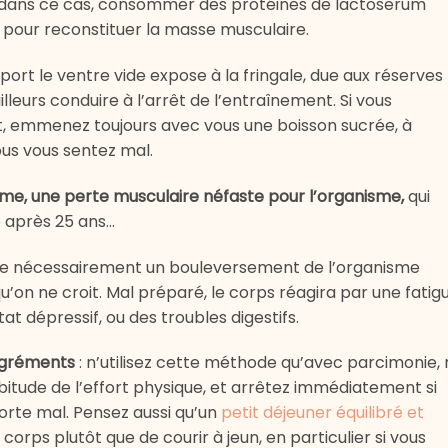
ut, dans ce cas, consommer des protéines de lactoserum
t, pour reconstituer la masse musculaire.
port le ventre vide expose à la fringale, due aux réserves
ailleurs conduire à l’arrêt de l’entraînement. Si vous
, emmenez toujours avec vous une boisson sucrée, à
s vous sentez mal.
erme, une perte musculaire néfaste pour l’organisme,
qui
le après 25 ans…
raîne nécessairement un bouleversement de l’organisme
qu’on ne croit. Mal préparé, le corps réagira par une fatig
at dépressif, ou des troubles digestifs.
sagréments
: n’utilisez cette méthode qu’avec parcimonie,
abitude de l’effort physique, et arrêtez immédiatement si
orte mal. Pensez aussi qu’un
petit déjeuner équilibré et
corps plutôt que de courir à jeun, en particulier si vous