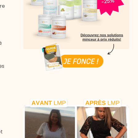
tre
à
es
et