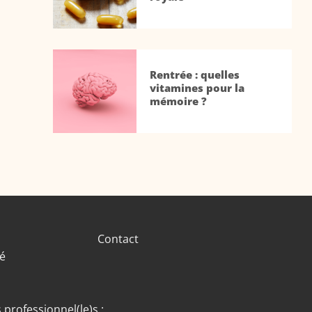
Rentrée : quelles
vitamines pour la
mémoire ?
Contact
té
 professionnel(le)s :