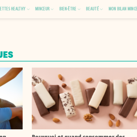
ETTES HEALTHY
MINCEUR
BIEN-ÊTRE
BEAUTÉ
MON BILAN MINC
UES
 en
Pourquoi et quand consommer des