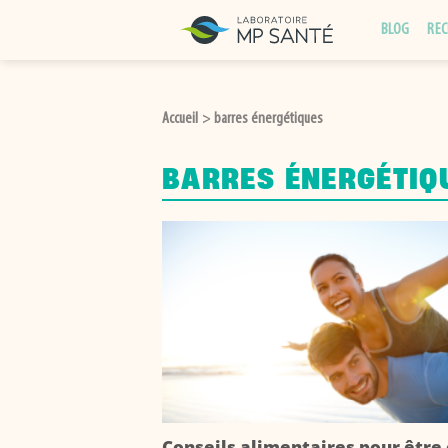
Passer
BLOG
REC
au
contenu
Accueil
barres énergétiques
>
BARRES ÉNERGÉTIQ
Conseils alimentaires pour être