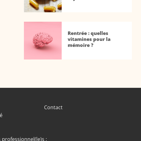
Rentrée : quelles
vitamines pour la
mémoire ?
Contact
té
 professionnel(le)s :