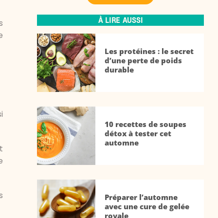
À LIRE AUSSI
s
e
Les protéines : le secret
d’une perte de poids
durable
i
10 recettes de soupes
détox à tester cet
automne
t
e
s
Préparer l’automne
avec une cure de gelée
royale