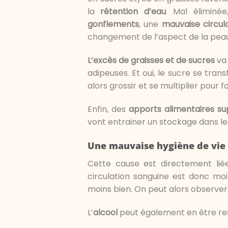
la
rétention d’eau
. Mal éliminé
gonflements
, une
mauvaise circul
changement de l’aspect de la peau
L’excès de graisses et de sucres
va
adipeuses. Et oui, le sucre se tra
alors grossir et se multiplier pour fo
Enfin, des
apports alimentaires su
vont entrainer un stockage dans les 
Une mauvaise hygiène de vie
Cette cause est directement lié
circulation sanguine est donc moin
moins bien. On peut alors observer 
L’
alcool
peut également en être res