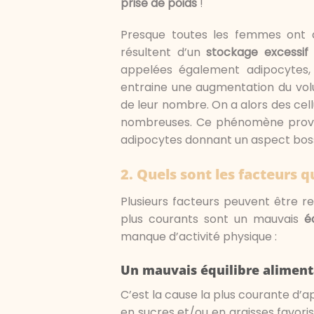
prise de poids
!
Presque toutes les femmes ont de
résultent d’un
stockage excessif 
appelées également adipocytes, 
entraine une augmentation du v
de leur nombre. On a alors des cell
nombreuses. Ce phénomène provo
adipocytes donnant un aspect boss
2.
Quels sont les facteurs qu
Plusieurs facteurs peuvent être re
plus courants sont un mauvais
é
manque d’activité physique :
Un mauvais équilibre aliment
C’est la cause la plus courante d’app
en sucres et/ou en graisses favori