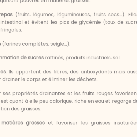
 qui sont pauvres en matières grasses.
repas
(fruits, légumes, légumineuses, fruits secs…). Elle
t intestinal et évitent les pics de glycémie (taux de sucr
fringales.
s
(farines complètes, seigle…).
ommation de sucres
raffinés, produits industriels, sel.
mes
. Ils apportent des fibres, des antioxydants mais auss
 drainer le corps et éliminer les déchets.
 ses propriétés drainantes et les fruits rouges favorisen
e est quant à elle peu calorique, riche en eau et regorge d
tion des graisses.
matières grasses
et favoriser les graisses insaturée