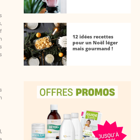
s
,
f
12 idées recettes
n
pour un Noël léger
s
mais gourmand !
s
s
n
,
e