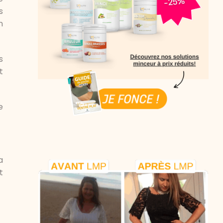
s
n
s
t
e
a
t