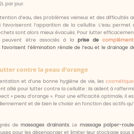
2L par jour.
ention d’eau, des problèmes veineux et des difficultés a
 favoriseront l’apparition de la cellulite. L’eau permet 
échets sont alors mieux évacués. Pour lutter efficacemen
ls peuvent être associés à la
prise de
complément
i favorisent l’élimination rénale de l’eau et le drainage d
lutter contre la peau d’orange
tation et d’une bonne hygiène de vie, les
cosmétique
llié pour lutter contre la cellulite : ils aident à raffermi
pect « peau d’orange ». Pour une efficacité optimale, il es
iennement et de bien le choisir en fonction des actifs qu’i
agnés de
massages drainants
. Le
massage palper-roule
seuses pour les désengorger et limiter leur stockage sous l