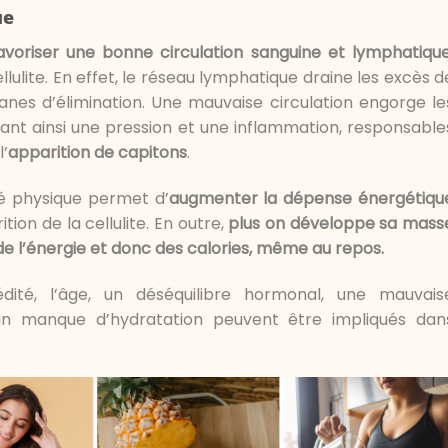
ue
avoriser une bonne circulation sanguine et lymphatiqu
llulite. En effet, le réseau lymphatique draine les excès d
ganes d’élimination. Une mauvaise circulation engorge le
inant ainsi une pression et une inflammation, responsable
l’
apparition de capitons
.
té physique permet d’
augmenter la dépense énergétiqu
tion de la cellulite. En outre,
plus on développe sa mass
de l’énergie et donc des calories, même au repos.
dité, l’âge, un déséquilibre hormonal, une mauvais
un manque d’hydratation peuvent être impliqués dan