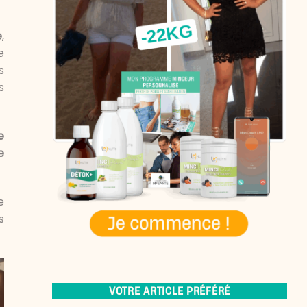
e
,
e
s
s
e
e
e
s
VOTRE ARTICLE PRÉFÉRÉ