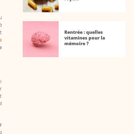
u
à
Rentrée : quelles
t
vitamines pour la
s
mémoire ?
e
s
r
t
l
r
a