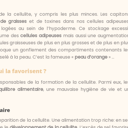
 la cellulite, y compris les plus minces. Les capiton
de graisses
et de toxines dans nos cellules adipeuses
logées au sein de l’hypoderme. Ce stockage excessi
olume des
cellules adipeuses
mais aussi une augmentatio
ules graisseuses de plus en plus grosses et de plus en plu
que un gonflement des compartiments contenants le
elé à la peau. C’est la fameuse «
peau d’orange
» …
i la favorisent ?
sponsables de la formation de la cellulite. Parmi eux, le
quilibre alimentaire
, une mauvaise hygiène de vie et u
aire
arition de la cellulite. Une alimentation trop riche: en sel
se le
développement de la cellulite
. L’excès de sel favoris