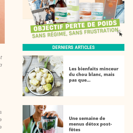
DERNIERS ARTICLES
t
a
Les bienfaits minceur
du chou blanc, mais
pas que…
s
Une semaine de
e
menus détox post-
e
fêtes