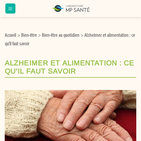
Passer
au
contenu
Accueil
Bien-être
Bien-être au quotidien
Alzheimer et alimentation : ce
>
>
>
qu’il faut savoir
ALZHEIMER ET ALIMENTATION : CE
QU’IL FAUT SAVOIR