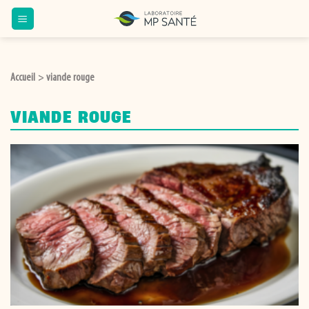
Passer
au
contenu
Accueil
viande rouge
>
VIANDE ROUGE