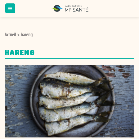
Passer
au
contenu
Accueil
hareng
>
HARENG