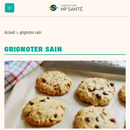
Passer
au
contenu
Accueil
grignoter sain
>
GRIGNOTER SAIN