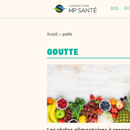
Passer
BLOG
REC
au
contenu
Accueil
goutte
>
GOUTTE
Les règles alimentaires à respe