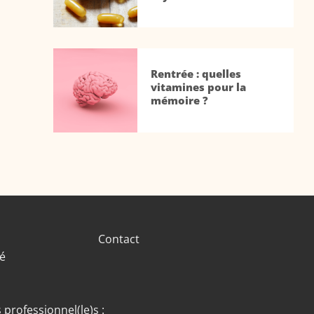
Rentrée : quelles
vitamines pour la
mémoire ?
Contact
té
 professionnel(le)s :