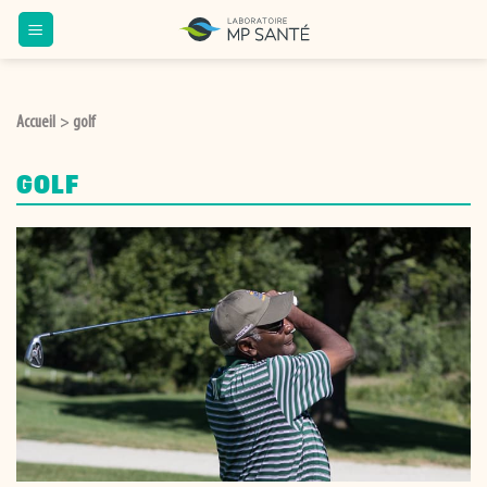
Passer
au
contenu
Accueil
golf
>
GOLF