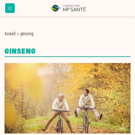
Passer
au
contenu
Accueil
ginseng
>
GINSENG