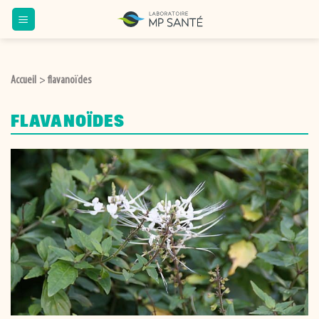
Passer
au
contenu
Accueil
flavanoïdes
>
FLAVANOÏDES