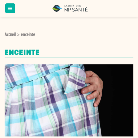
Passer
au
contenu
Accueil
enceinte
>
ENCEINTE