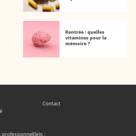
Rentrée : quelles
vitamines pour la
mémoire ?
Contact
té
 professionnel(le)s :