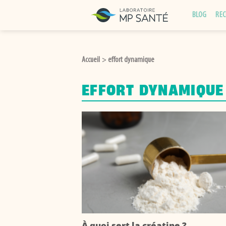
Passer
BLOG
REC
au
contenu
Accueil
effort dynamique
>
EFFORT DYNAMIQUE
À quoi sert la créatine ?