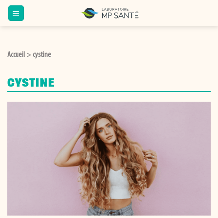
Passer
au
contenu
Accueil
cystine
>
CYSTINE