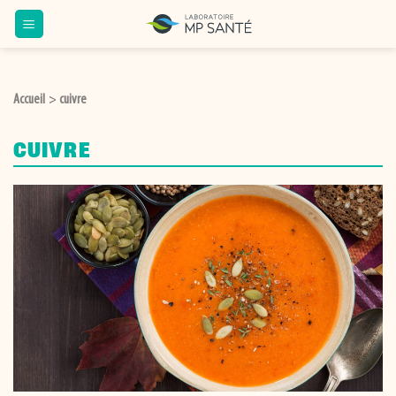
Passer
au
contenu
Accueil
cuivre
>
CUIVRE