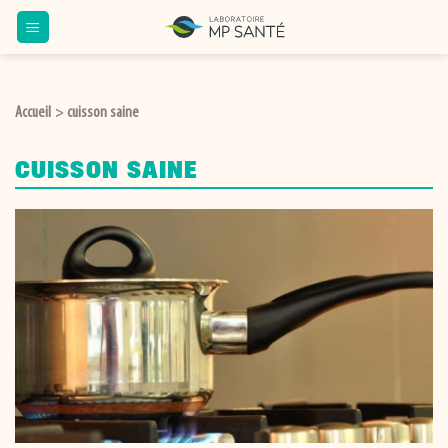
Passer
au
contenu
Accueil
cuisson saine
>
CUISSON SAINE