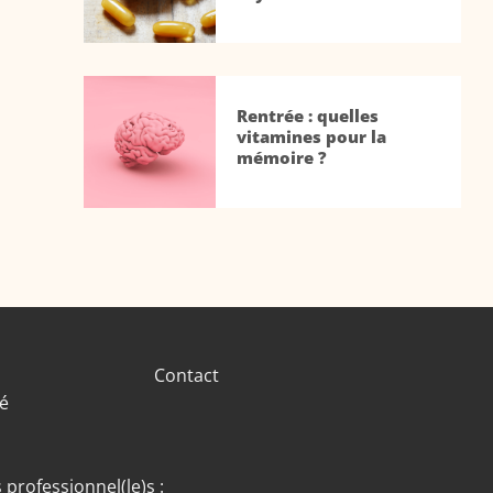
Rentrée : quelles
vitamines pour la
mémoire ?
Contact
té
 professionnel(le)s :