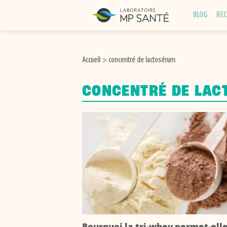
Passer
BLOG
REC
au
contenu
Accueil
concentré de lactosérum
>
CONCENTRÉ DE LAC
Pourquoi la tri-whey permet-ell