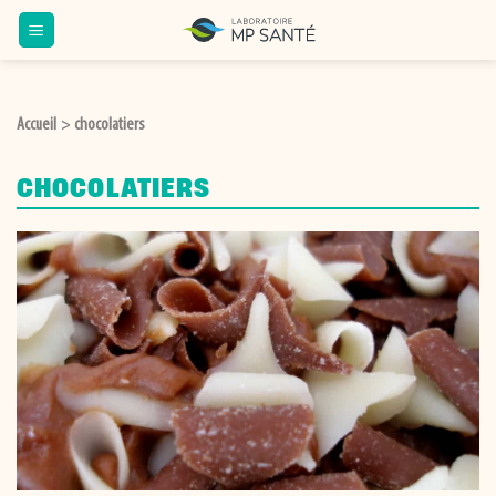
Passer
au
contenu
Accueil
chocolatiers
>
CHOCOLATIERS