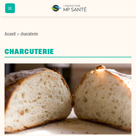
Passer
au
contenu
Accueil
charcuterie
>
CHARCUTERIE