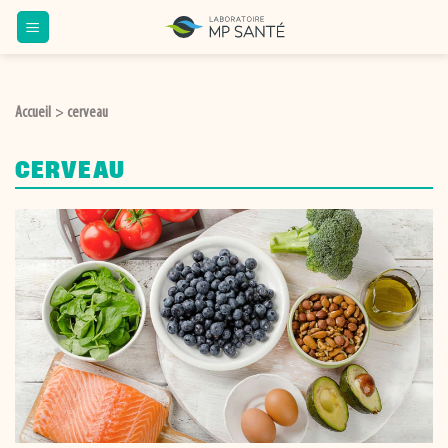
Passer
au
contenu
Accueil
cerveau
>
CERVEAU