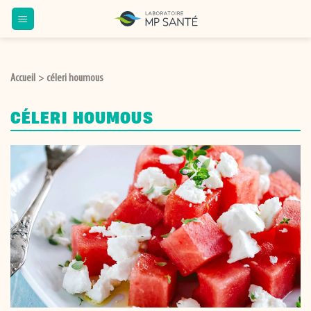
Passer
au
contenu
Accueil
céleri houmous
>
CÉLERI HOUMOUS