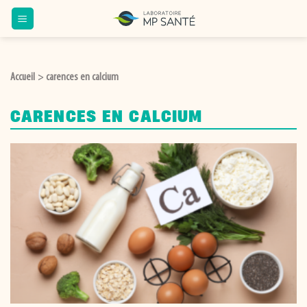
Passer
au
contenu
Accueil
carences en calcium
>
CARENCES EN CALCIUM