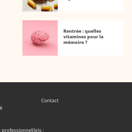
Rentrée : quelles
vitamines pour la
mémoire ?
Contact
té
 professionnel(le)s :