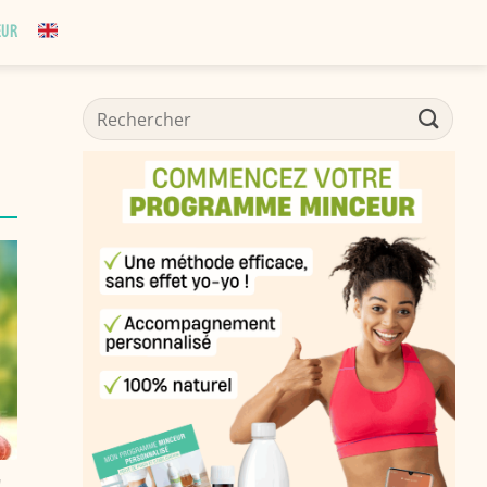
EUR
!