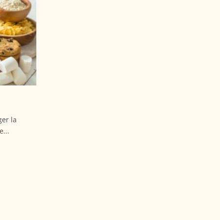
ger la
...