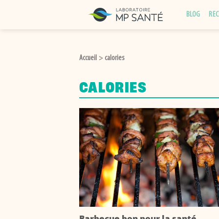
Passer
BLOG
REC
au
contenu
Accueil
calories
>
CALORIES
Barbecue bon pour la santé