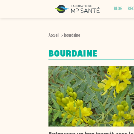
Passer
BLOG
REC
au
contenu
Accueil
bourdaine
>
BOURDAINE
Retrouvez un bon transit avec le