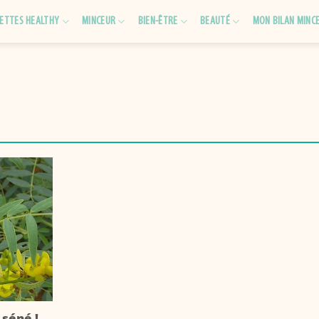
ETTES HEALTHY
MINCEUR
BIEN-ÊTRE
BEAUTÉ
MON BILAN MINC
 séné !