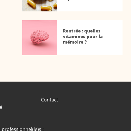
Rentrée : quelles
vitamines pour la
mémoire ?
Contact
té
 professionnel(le)s :