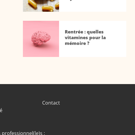
Rentrée : quelles
vitamines pour la
mémoire ?
Contact
té
 professionnel(le)s :