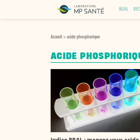
Passer
BLOG
REC
au
contenu
Accueil
acide phosphorique
>
ACIDE PHOSPHORIQ
Indice PRAL : mangez-vous acide